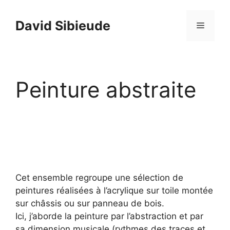
Aller
au
David Sibieude
Menu
contenu
Peinture abstraite
Cet ensemble regroupe une sélection de
peintures réalisées à l’acrylique sur toile montée
sur châssis ou sur panneau de bois.
Ici, j’aborde la peinture par l’abstraction et par
sa dimension musicale (rythmes des traces et