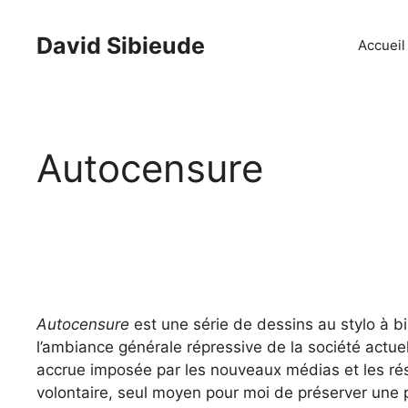
Aller
au
David Sibieude
Accueil
contenu
Autocensure
Autocensure
est une série de dessins au stylo à b
l’ambiance générale répressive de la société actue
accrue imposée par les nouveaux médias et les ré
volontaire, seul moyen pour moi de préserver une p