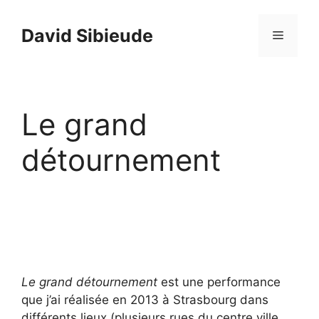
Aller
au
David Sibieude
Menu
contenu
Le grand
détournement
Le grand détournement
est une performance
que j’ai réalisée en 2013 à Strasbourg dans
différents lieux (plusieurs rues du centre ville,